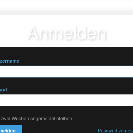
Anmelden
tzername
ort
 zwei Wochen angemeldet bleiben
melden
Passwort verge