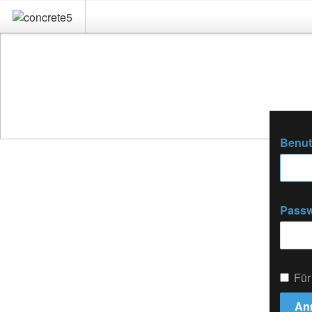
Benu
Passw
Für
An